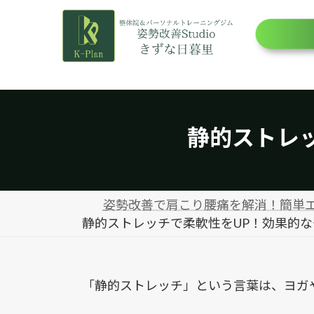
コ
ナ
ン
ビ
テ
ゲ
ン
ー
ツ
シ
へ
ョ
ス
ン
キ
に
静的ストレ
ッ
移
プ
動
姿勢改善で肩こり腰痛を解消！簡単
静的ストレッチで柔軟性をUP！効果的
「静的ストレッチ」という言葉は、ヨガ