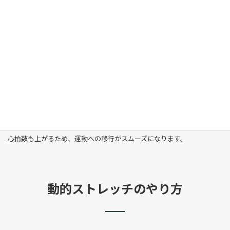
血行促進
筋肉を動かすことで血流が促進されます。
筋肉への酸素供給がスムーズになります。
心拍数の上昇
体温が上昇します。
心拍数も上がるため、運動への移行がスムーズになります。
動的ストレッチのやり方